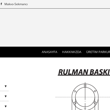
Makvo-Sekmancı
(current)
ANASAYFA
HAKKIMIZDA
ÜRETİM PARKU