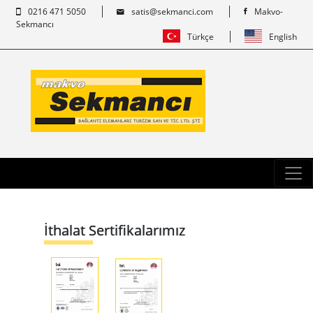
0216 471 5050
satis@sekmanci.com
Makvo-
Sekmancı
Türkçe
English
İthalat Sertifikalarımız