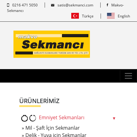
0216 471 5050
satis@sekmanci.com
Makvo-
Sekmancı
Türkçe
English
ÜRÜNLERİMİZ
Emniyet Sekmanları
Mil - Şaft İçin Sekmanlar
Delik - Yuva için Sekmanlar