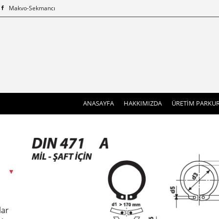
Makvo-Sekmancı
(current)
ANASAYFA
HAKKIMIZDA
ÜRETİM PARKU
lar