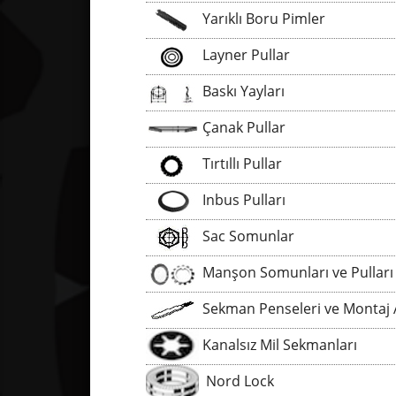
Yarıklı Boru Pimler
Layner Pullar
Baskı Yayları
Çanak Pullar
Tırtıllı Pullar
Inbus Pulları
Sac Somunlar
Manşon Somunları ve Pulları
Sekman Penseleri ve Montaj Aparatl
Kanalsız Mil Sekmanları
Nord Lock