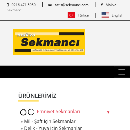
0216 471 5050
satis@sekmanci.com
Makvo-
Sekmancı
Türkçe
English
ÜRÜNLERİMİZ
Emniyet Sekmanları
Mil - Şaft İçin Sekmanlar
Delik - Yuva için Sekmanlar