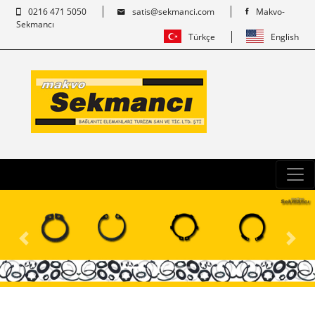
0216 471 5050
satis@sekmanci.com
Makvo-
Sekmancı
Türkçe
English
Previous
Next